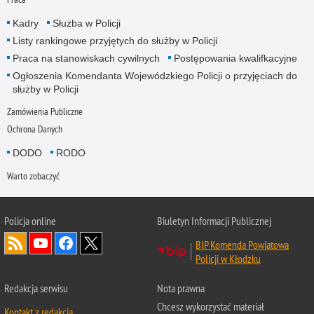
Kadry
Służba w Policji
Listy rankingowe przyjętych do służby w Policji
Praca na stanowiskach cywilnych
Postępowania kwalifkacyjne
Ogłoszenia Komendanta Wojewódzkiego Policji o przyjęciach do
służby w Policji
Zamówienia Publiczne
Ochrona Danych
DODO
RODO
Warto zobaczyć
Policja
online
Biuletyn Informacji Publicznej
BIP Komenda Powiatowa
Policji w Kłodzku
Redakcja serwisu
Nota prawna
Chcesz wykorzystać materiał
Kontakt z redakcją