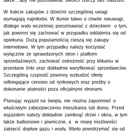
także , aby nie pozostawiać swoich rzeczy bez nadzoru.
W trakcie zakupów z dziećmi szczególnej uwagi
wymagają najmłodsi. W tłumie łatwo o chwile nieuwagi,
dlatego wato wcześniej porozmawiać z dzieckiem o tym,
jak powinni się zachować w przypadku oddalenia się od
opiekuna. Dużą popularnością cieszą się zakupy
internetowe. W tym przypadku należy korzystać
wyłącznie ze sprawdzonych stron i platform
sprzedażowych, zachować ostrożność przy klikaniu w
przesłane linki oraz dokładnie weryfikować sprzedawców.
Szczególną czujność powinny wzbudzić oferty
odbiegające cenowo od rynkowych oraz prośby o
dokonanie płatności poza oficjalnymi stronami.
Planując wyjazd na święta, nie można zapomnieć o
właściwym zabezpieczeniu mieszkania lub domu. Przed
wyjazdem należy dokładnie zamknąć drzwi i okna, w tym
także balkonowe i piwniczne, a w miarę możliwości
zakręcić dopływ gazu i wody. Warto powstrzymać się od