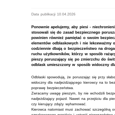
Data publikacji 10.04.2026
Ponownie apelujemy, aby piesi - niechronie
stosowali się do zasad bezpiecznego porusza
powinien również pamiętać o swoim bezpiec
elementów odblaskowych i nie lekceważmy ob
codziennie dbają o bezpieczeństwo na drogac
ruchu użytkowników, którzy w sposób rażący
pieszy poruszający się po zmierzchu do św
odblask umieszczony w sposób widoczny dla
Odblaski spowodują, że poruszając się przy słabo
widoczny dla nadjeżdżającego kierowcy na to be
poprawę bezpieczeństwa.
Zwracamy uwagę pieszym, by nie wchodzili bezp
nadjeżdżający pojazd. Nawet na przejściu dla pie
czy kierujący zdąży wyhamować.
Kierowca natomiast musi zachować szczególną ost
oznakowanego przejścia i ustąpić pierwszeństwa 