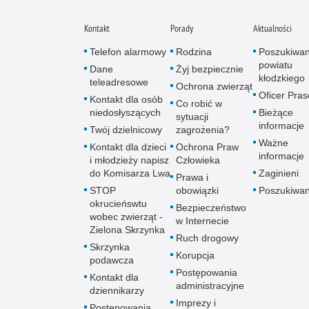
Kontakt
Porady
Aktualności
Telefon alarmowy
Rodzina
Poszukiwan
powiatu
Dane
Żyj bezpiecznie
kłodzkiego
teleadresowe
Ochrona zwierząt
Oficer Pra
Kontakt dla osób
Co robić w
niedosłyszących
Bieżące
sytuacji
informacje
Twój dzielnicowy
zagrożenia?
Ważne
Kontakt dla dzieci
Ochrona Praw
informacje
i młodzieży napisz
Człowieka
do Komisarza Lwa
Zaginieni
Prawa i
STOP
obowiązki
Poszukiwan
okrucieńswtu
Bezpieczeństwo
wobec zwierząt -
w Internecie
Zielona Skrzynka
Ruch drogowy
Skrzynka
Korupcja
podawcza
Postępowania
Kontakt dla
administracyjne
dziennikarzy
Imprezy i
Postępowania