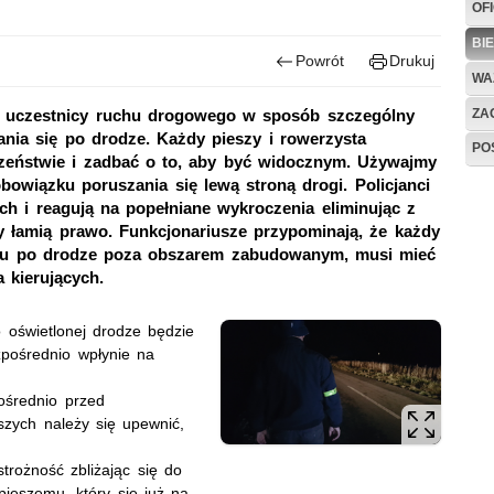
OF
BI
Powrót
Drukuj
WA
ZAG
ni uczestnicy ruchu drogowego w sposób szczególny
nia się po drodze. Każdy pieszy i rowerzysta
PO
zeństwie i zadbać o to, aby być widocznym. Używajmy
owiązku poruszania się lewą stroną drogi. Policjanci
h i reagują na popełniane wykroczenia eliminując z
 łamią prawo. Funkcjonariusze przypominają, że każdy
itu po drodze poza obszarem zabudowanym, musi mieć
 kierujących.
 oświetlonej drodze będzie
zpośrednio wpłynie na
ośrednio przed
szych należy się upewnić,
rożność zbliżając się do
pieszemu, który się już na