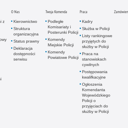
O Nas
Twoja Komenda
Praca
Zamówieni
i z
Kierownictwo
Podległe
Kadry
Komisariaty i
Struktura
Służba w Policji
Posterunki Policji
organizacyjna
Listy rankingowe
sowy
Komendy
Status prawny
przyjętych do
Miejskie Policji
służby w Policji
Deklaracja
Komendy
dostępności
Praca na
Powiatowe Policji
serwisu
stanowiskach
cywilnych
Postępowania
kwalifkacyjne
i
Ogłoszenia
Komendanta
Wojewódzkiego
Policji o
przyjęciach do
służby w Policji