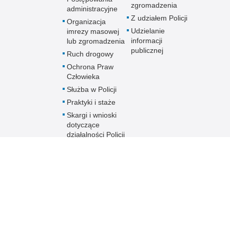
zgromadzenia
administracyjne
Z udziałem Policji
Organizacja
Udzielanie
imrezy masowej
informacji
lub zgromadzenia
publicznej
Ruch drogowy
Ochrona Praw
Człowieka
Służba w Policji
Praktyki i staże
Skargi i wnioski
dotyczące
działalności Policji
Skontaktuj się z
nami w innej
sprawie
PROCEDURA
ZGŁOSZEŃ
ZEWNĘTRZNYCH
ZGODNIE Z
USTAWĄ O
OCHRONIE