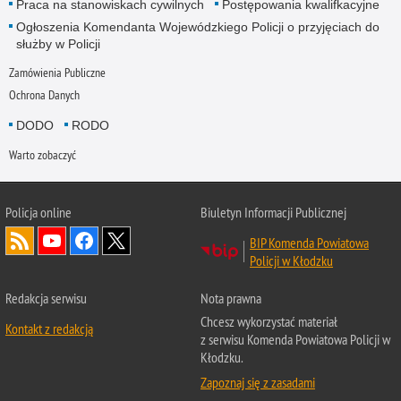
Praca na stanowiskach cywilnych
Postępowania kwalifkacyjne
Ogłoszenia Komendanta Wojewódzkiego Policji o przyjęciach do
służby w Policji
Zamówienia Publiczne
Ochrona Danych
DODO
RODO
Warto zobaczyć
Policja
online
Biuletyn Informacji Publicznej
BIP Komenda Powiatowa
Policji w Kłodzku
Redakcja serwisu
Nota prawna
Chcesz wykorzystać materiał
Kontakt z redakcją
z serwisu Komenda Powiatowa Policji w
Kłodzku.
Zapoznaj się z zasadami