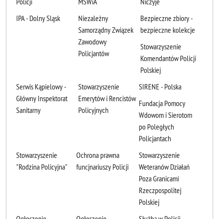
Policji
MSWiA
Niczyje
IPA - Dolny Sląsk
Niezależny
Bezpieczne zbiory -
Samorządny Związek
bezpieczne kolekcje
Zawodowy
Stowarzyszenie
Policjantów
Komendantów Policji
Polskiej
Serwis Kąpielowy -
Stowarzyszenie
SIRENE - Polska
Główny Inspektorat
Emerytów i Rencistów
Fundacja Pomocy
Sanitarny
Policyjnych
Wdowom i Sierotom
po Poległych
Policjantach
Stowarzyszenie
Ochrona prawna
Stowarzyszenie
"Rodzina Policyjna"
funcjnariuszy Policji
Weteranów Działań
Poza Granicami
Rzeczpospolitej
Polskiej
Ogłoszenie
Ogłoszenie
Służba w Policji