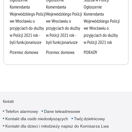
Komendanta
Komendanta
Ogłoszenie
Wojewódzkiego Policji
Wojewódzkiego Policji
Komendanta
we Wrocławiu o
we Wrocławiu o
Wojewódzkiego Policji
przyjęciach do służby
przyjęciach do służby
we Wrocławiu o
w Policji 2021 rok -
w Policji 2021 rok -
przyjęciach do służby
byli funkcjonariusze
byli funkcjonariusze
w Policji 2021 rok
Przemoc domowa
Przemoc domowa
PORADY
Kontakt
Telefon alarmowy
Dane teleadresowe
Kontakt dla osób niedosłyszących
Twój dzielnicowy
Kontakt dla dzieci i młodzieży napisz do Komisarza Lwa