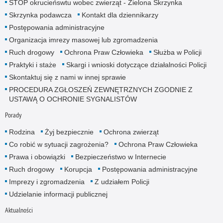
STOP okrucieńswtu wobec zwierząt - Zielona Skrzynka
Skrzynka podawcza
Kontakt dla dziennikarzy
Postępowania administracyjne
Organizacja imrezy masowej lub zgromadzenia
Ruch drogowy
Ochrona Praw Człowieka
Służba w Policji
Praktyki i staże
Skargi i wnioski dotyczące działalności Policji
Skontaktuj się z nami w innej sprawie
PROCEDURA ZGŁOSZEŃ ZEWNĘTRZNYCH ZGODNIE Z
USTAWĄ O OCHRONIE SYGNALISTÓW
Porady
Rodzina
Żyj bezpiecznie
Ochrona zwierząt
Co robić w sytuacji zagrożenia?
Ochrona Praw Człowieka
Prawa i obowiązki
Bezpieczeństwo w Internecie
Ruch drogowy
Korupcja
Postępowania administracyjne
Imprezy i zgromadzenia
Z udziałem Policji
Udzielanie informacji publicznej
Aktualności