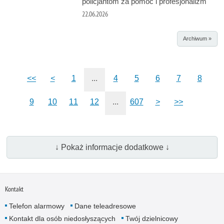
policjantom za pomoc i profesjonalizm
22.06.2026
Archiwum »
<<
<
1
...
4
5
6
7
8
9
10
11
12
...
607
>
>>
↓ Pokaż informacje dodatkowe ↓
Kontakt
Telefon alarmowy
Dane teleadresowe
Kontakt dla osób niedosłyszących
Twój dzielnicowy